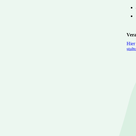
Vera
Hier
stal­